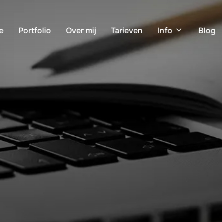
e
Portfolio
Over mij
Tarieven
Info
Blog